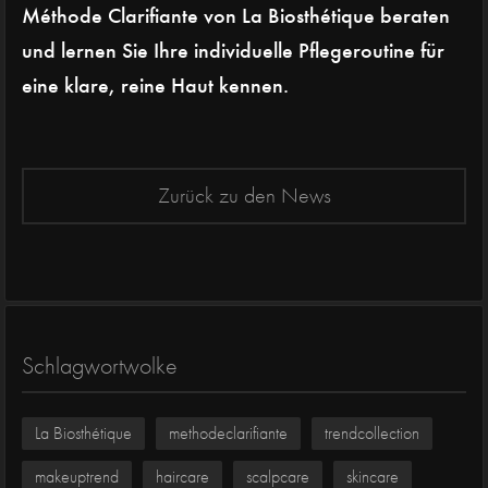
Méthode Clarifiante von La Biosthétique beraten
und lernen Sie Ihre individuelle Pflegeroutine für
eine klare, reine Haut kennen.
Zurück zu den News
Schlagwortwolke
La Biosthétique
methodeclarifiante
trendcollection
makeuptrend
haircare
scalpcare
skincare