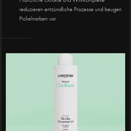
reduzieren entzündliche Prozesse und beugen
Pickelnarben vor.