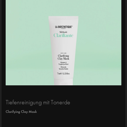
Tiefenreinigung mit Tonerde
Clarifying Clay Mask