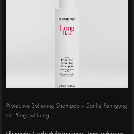
Protective Softening Shampoo – Sanfte Reinigung
mit Pflegewirkung
Pflegender Ausgleich für trockenes Haar: Verbessert