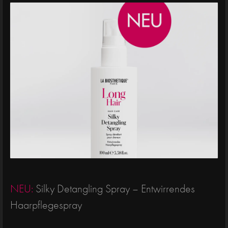
NEU:
Silky Detangling Spray – Entwirrendes
Haarpflegespray