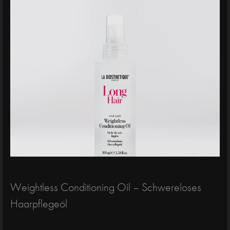
Weightless Conditioning Oil – Schwereloses
Haarpflegeöl