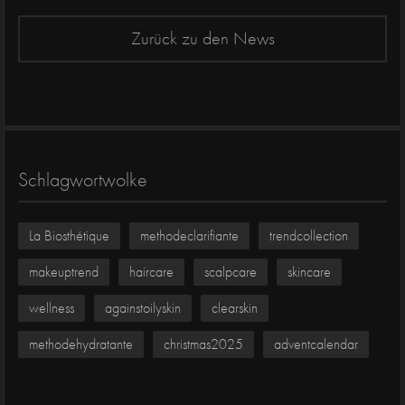
Zurück zu den News
Schlagwortwolke
La Biosthétique
methodeclarifiante
trendcollection
makeuptrend
haircare
scalpcare
skincare
wellness
againstoilyskin
clearskin
methodehydratante
christmas2025
adventcalendar